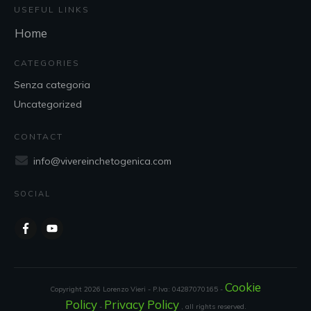
USEFUL LINKS
Home
CATEGORIES
Senza categoria
Uncategorized
CONTACT
info@vivereinchetogenica.com
SOCIAL
Cookie
Copyright
2026
Lorenzo Vieri - P.Iva: 04287070165 -
Policy
Privacy Policy
-
, all rights reserved.