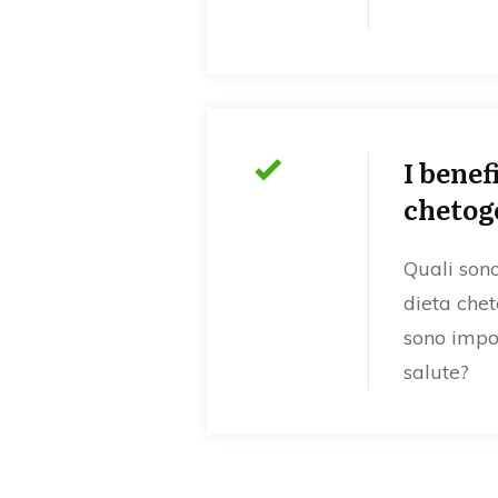
I benef
chetog
Quali sono
dieta che
sono impor
salute?