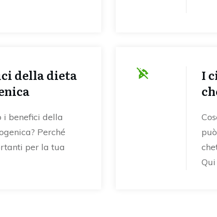
ici della dieta
I 
enica
ch
 i benefici della
Cos
togenica? Perché
può
tanti per la tua
che
Qui 