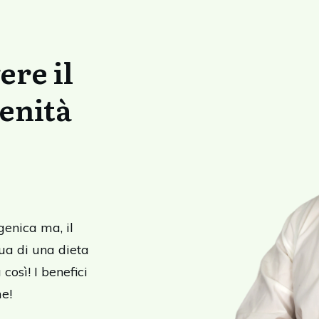
ere il
renità
genica ma, il
gua di una dieta
così! I benefici
me!