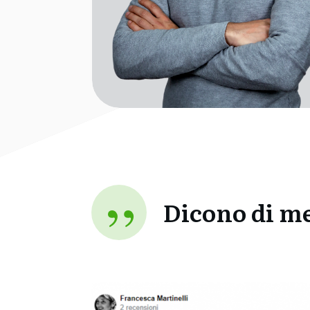
”
Dicono di me