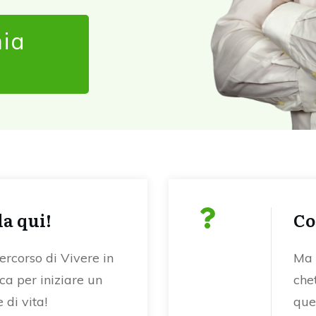
mia
da qui!
Co
percorso di Vivere in
Ma 
a per iniziare un
chet
 di vita!
que