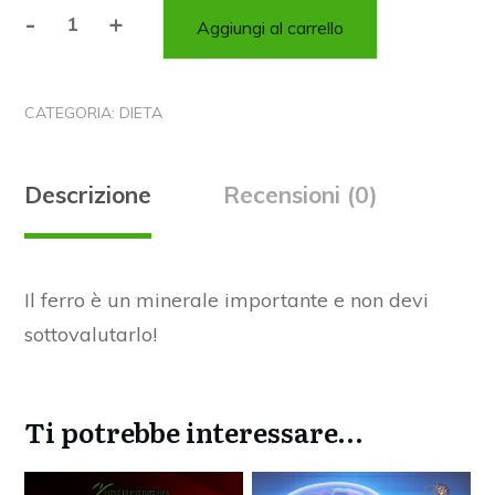
-
+
Aggiungi al carrello
Ferro:
ecco
cosa
CATEGORIA:
DIETA
devi
sapere
su
Descrizione
Recensioni (0)
questo
minerale
quantità
Il ferro è un minerale importante e non devi
sottovalutarlo!
Ti potrebbe interessare…