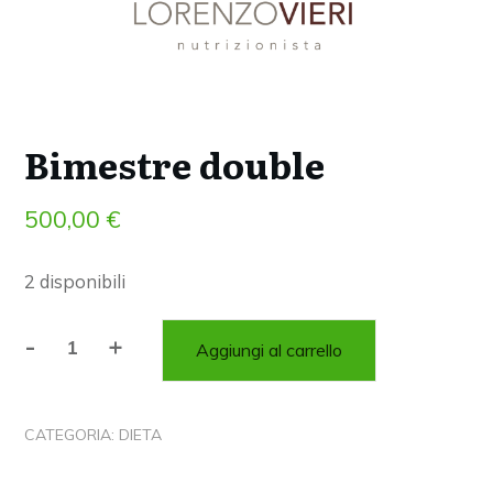
Bimestre double
500,00
€
2 disponibili
-
+
Aggiungi al carrello
Bimestre
double
quantità
CATEGORIA:
DIETA